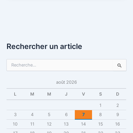
Rechercher un article
R
e
c
h
août 2026
e
r
L
M
M
J
V
S
D
c
h
1
2
e
3
4
5
6
7
8
9
r
10
11
12
13
14
15
16
: